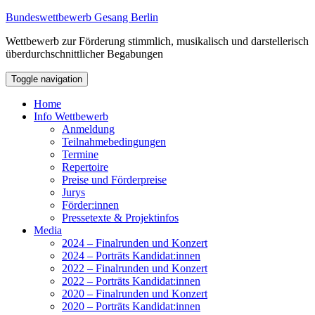
Bundeswettbewerb Gesang Berlin
Wettbewerb zur Förderung stimmlich, musikalisch und darstellerisch
überdurchschnittlicher Begabungen
Toggle navigation
Home
Info Wettbewerb
Anmeldung
Teilnahmebedingungen
Termine
Repertoire
Preise und Förderpreise
Jurys
Förder:innen
Pressetexte & Projektinfos
Media
2024 – Finalrunden und Konzert
2024 – Porträts Kandidat:innen
2022 – Finalrunden und Konzert
2022 – Porträts Kandidat:innen
2020 – Finalrunden und Konzert
2020 – Porträts Kandidat:innen