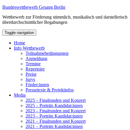
Bundeswettbewerb Gesang Berlin
Wettbewerb zur Förderung stimmlich, musikalisch und darstellerisch
überdurchschnittlicher Begabungen
Toggle navigation
Home
Info Wettbewerb
Teilnahmebedingungen
Anmeldung
Termine
Repertoire
Preise
Jurys
Förder:innen
Pressetexte & Projektinfos
Media
2025 – Finalrunden und Konzert
2025 – Porträts Kandidat:innen
2023 – Finalrunden und Konzert
2023 – Porträts Kandidat:innen
2021 – Finalrunden und Konzert
2021 – Porträts Kandidat:innen